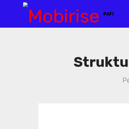
PAFI
Struktu
P